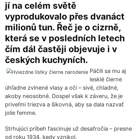
jí na celém světě
vyprodukovalo přes dvanáct
milionů tun. Řeč je o cizrně,
která se v posledních letech
čím dál častěji objevuje i v
českých kuchyních.
Páčili sa mu aj
lesklé čierne
úhľadne zvlnené vlasy a oči – sivé, chladné,
akoby neosobné. Dospel však k záveru, že je
priveľmi triezva a šikovná, aby sa dala nazvať
jolie femme.
Strhujúci príbeh fascinuje už desaťročia – presne
od roku 1934, kedy vznikol.