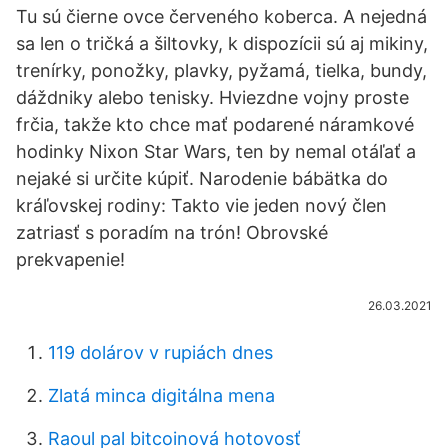
Tu sú čierne ovce červeného koberca. A nejedná
sa len o tričká a šiltovky, k dispozícii sú aj mikiny,
trenírky, ponožky, plavky, pyžamá, tielka, bundy,
dáždniky alebo tenisky. Hviezdne vojny proste
frčia, takže kto chce mať podarené náramkové
hodinky Nixon Star Wars, ten by nemal otáľať a
nejaké si určite kúpiť. Narodenie bábätka do
kráľovskej rodiny: Takto vie jeden nový člen
zatriasť s poradím na trón! Obrovské
prekvapenie!
26.03.2021
119 dolárov v rupiách dnes
Zlatá minca digitálna mena
Raoul pal bitcoinová hotovosť