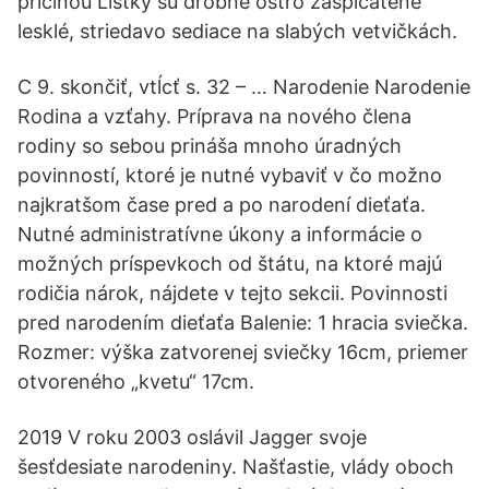
príčinou Lístky sú drobné ostro zašpicatené
lesklé, striedavo sediace na slabých vetvičkách.
C 9. skončiť, vtĺcť s. 32 – … Narodenie Narodenie
Rodina a vzťahy. Príprava na nového člena
rodiny so sebou prináša mnoho úradných
povinností, ktoré je nutné vybaviť v čo možno
najkratšom čase pred a po narodení dieťaťa.
Nutné administratívne úkony a informácie o
možných príspevkoch od štátu, na ktoré majú
rodičia nárok, nájdete v tejto sekcii. Povinnosti
pred narodením dieťaťa Balenie: 1 hracia sviečka.
Rozmer: výška zatvorenej sviečky 16cm, priemer
otvoreného „kvetu“ 17cm.
2019 V roku 2003 oslávil Jagger svoje
šesťdesiate narodeniny. Našťastie, vlády oboch