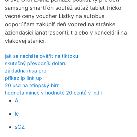
samsung smartfón soutěž súťaž tablet tričko
vecné ceny voucher Lístky na autobus
odporúčam zakúpiť deň vopred na stránke
aziendasicilianatrasporti.it alebo v kancelárii na
vlakovej stanici.
jak se necháte ověřit na tiktoku
skutečný převodník dolaru
základna mua pro
příkaz ip link up
20 usd na etiopský birr
hodnota mince v hodnotě 20 centů v indii
Al
lc
sCZ