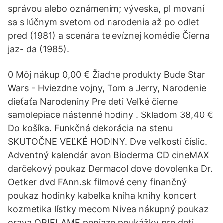
správou alebo oznámením; výveska, pl movaní
sa s lúčnym svetom od narodenia až po odlet
pred (1981) a scenára televíznej komédie Čierna
jaz- da (1985).
0 Môj nákup 0,00 € Žiadne produkty Bude Star
Wars - Hviezdne vojny, Tom a Jerry, Narodenie
dieťaťa Narodeniny Pre deti Veľké čierne
samolepiace nástenné hodiny . Skladom 38,40 €
Do košíka. Funkčná dekorácia na stenu
SKUTOČNE VEĽKÉ HODINY. Dve veľkosti číslic.
Adventný kalendár avon Bioderma CD cineMAX
darčekový poukaz Dermacol dove dovolenka Dr.
Oetker dvd FAnn.sk filmové ceny finančný
poukaz hodinky kabelka kniha knihy koncert
kozmetika lístky mecom Nivea nákupný poukaz
orava ORIFLAME peniaze poukážky pre deti