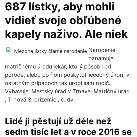
687 lístky, aby mohli
vidieť svoje obľúbené
kapely naživo. Ale niek
Narodenie
oznamuje
matričnému úradu lekár, ktorý pôsobil pri
pôrode, alebo po ňom poskytol liečebný úkon, v
ostatným prípadoch tak urobí sám rodič.
Vybavuje: Mestský úrad v Trnave, Matričný úrad
, Trhová 3, prízemie , č. dv.
Lidé ji pěstují už déle než
sedm tisíc let a v roce 2016 se