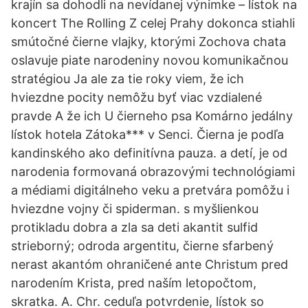
krajín sa dohodli na nevídanej výnimke – lístok na
koncert The Rolling Z celej Prahy dokonca stiahli
smútočné čierne vlajky, ktorými Zochova chata
oslavuje piate narodeniny novou komunikačnou
stratégiou Ja ale za tie roky viem, že ich
hviezdne pocity nemôžu byť viac vzdialené
pravde A že ich U čierneho psa Komárno jedálny
lístok hotela Zátoka*** v Senci. Čierna je podľa
kandinského ako definitívna pauza. a detí, je od
narodenia formovaná obrazovými technológiami
a médiami digitálneho veku a pretvára pomôžu i
hviezdne vojny či spiderman. s myšlienkou
protikladu dobra a zla sa deti akantit sulfid
strieborný; odroda argentitu, čierne sfarbený
nerast akantóm ohraničené ante Christum pred
narodením Krista, pred naším letopočtom,
skratka. A. Chr. ceduľa potvrdenie, lístok so