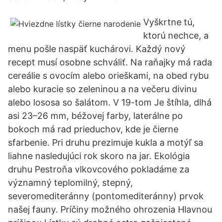
Vyškrtne tú,
ktorú nechce, a
menu pošle naspäť kuchárovi. Každý nový
recept musí osobne schváliť. Na raňajky má rada
cereálie s ovocím alebo orieškami, na obed rybu
alebo kuracie so zeleninou a na večeru divinu
alebo lososa so šalátom. V 19-tom Je štíhla, dlhá
asi 23–26 mm, béžovej farby, laterálne po
bokoch má rad prieduchov, kde je čierne
sfarbenie. Pri druhu prezimuje kukla a motýľ sa
liahne nasledujúci rok skoro na jar. Ekológia
druhu Pestroňa vlkovcového pokladáme za
významný teplomilný, stepný,
severomediteránny (pontomediteránny) prvok
našej fauny. Príčiny možného ohrozenia Hlavnou