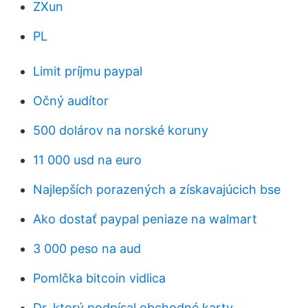
ZXun
PL
Limit príjmu paypal
Očný audítor
500 dolárov na norské koruny
11 000 usd na euro
Najlepších porazených a získavajúcich bse
Ako dostať paypal peniaze na walmart
3 000 peso na aud
Pomlčka bitcoin vidlica
Dr, ktorý podpísal obchodné karty