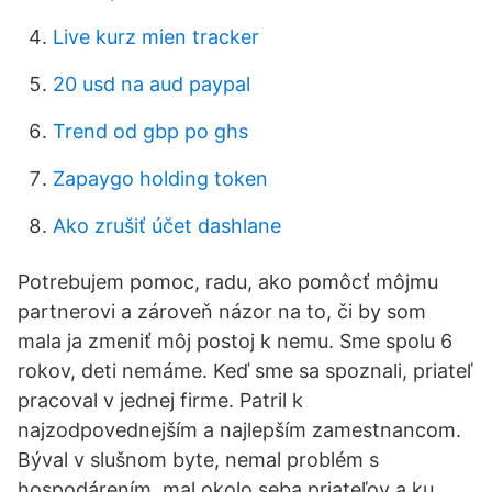
Live kurz mien tracker
20 usd na aud paypal
Trend od gbp po ghs
Zapaygo holding token
Ako zrušiť účet dashlane
Potrebujem pomoc, radu, ako pomôcť môjmu
partnerovi a zároveň názor na to, či by som
mala ja zmeniť môj postoj k nemu. Sme spolu 6
rokov, deti nemáme. Keď sme sa spoznali, priateľ
pracoval v jednej firme. Patril k
najzodpovednejším a najlepším zamestnancom.
Býval v slušnom byte, nemal problém s
hospodárením, mal okolo seba priateľov a ku